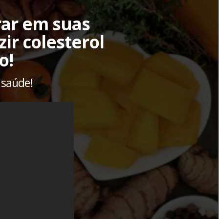
rar em suas
ir colesterol
o!
 saúde!