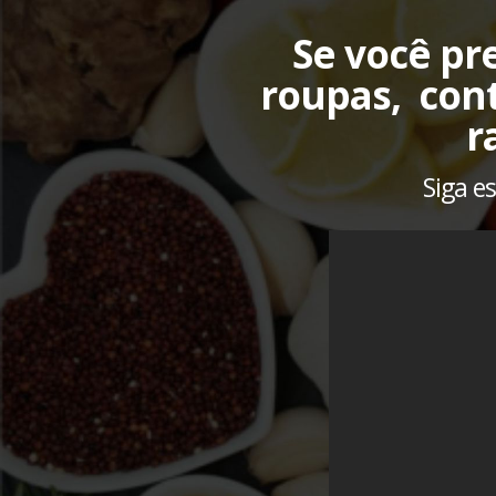
Se você pr
roupas, cont
r
Siga e