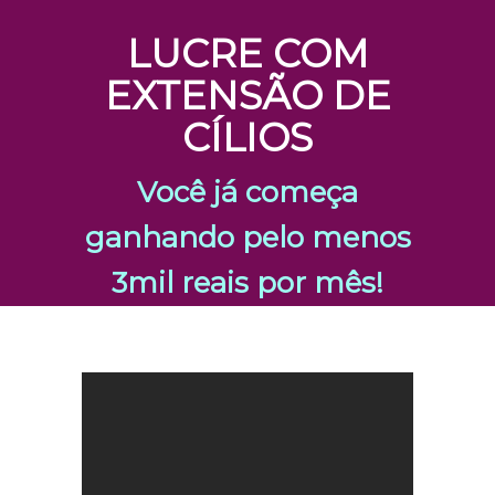
LUCRE COM
EXTENSÃO DE
CÍLIOS
Você já começa
ganhando pelo menos
3mil reais por mês!