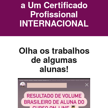
a Um Certificado
Profissional
INTERNACIONAL
Curso Extensão de
Olha os trabalhos
Veja os
Cílios Fio a Fio
de algumas
resultados de
Avançado e Volume Y
alunas!
algumas alunas
por Simone Campos