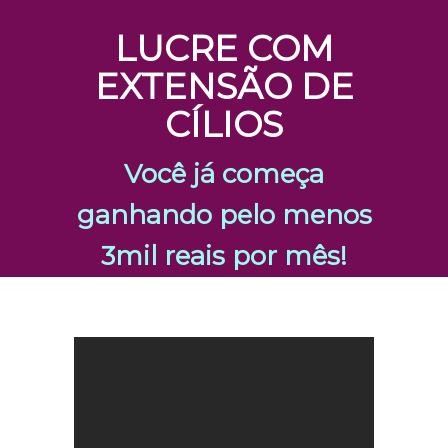
LUCRE COM
EXTENSÃO DE
CÍLIOS
Você já começa
ganhando pelo menos
3mil reais por mês!